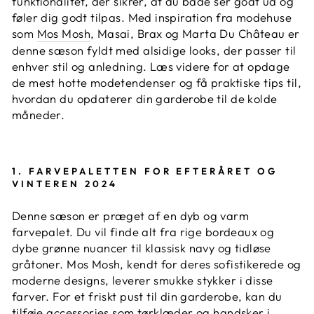
funktionalitet, der sikrer, at du både ser godt ud og
føler dig godt tilpas. Med inspiration fra modehuse
som
Mos Mosh
, Masai, Brax og Marta Du Château er
denne sæson fyldt med alsidige looks, der passer til
enhver stil og anledning. Læs videre for at opdage
de mest hotte modetendenser og få praktiske tips til,
hvordan du opdaterer din garderobe til de kolde
måneder.
1.
FARVEPALETTEN FOR EFTERÅRET OG
VINTEREN 2024
Denne sæson er præget af en dyb og varm
farvepalet. Du vil finde alt fra rige bordeaux og
dybe grønne nuancer til klassisk navy og tidløse
gråtoner. Mos Mosh, kendt for deres sofistikerede og
moderne designs, leverer smukke stykker i disse
farver. For et friskt pust til din garderobe, kan du
tilføje accessories som tørklæder og handsker i