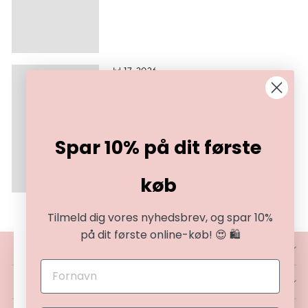
Jul 17, 2026
Example blog post
Spar 10% på dit første
køb
Tilmeld dig vores nyhedsbrev, og spar 10%
på dit første online-køb! 😍 🛍️
BESØG VORES BUTIKKER
""
☀️ SOMMERUDSALG ☀️
SERVICE OG HJÆLP
STORT SOMMERUDSALG I GANG!